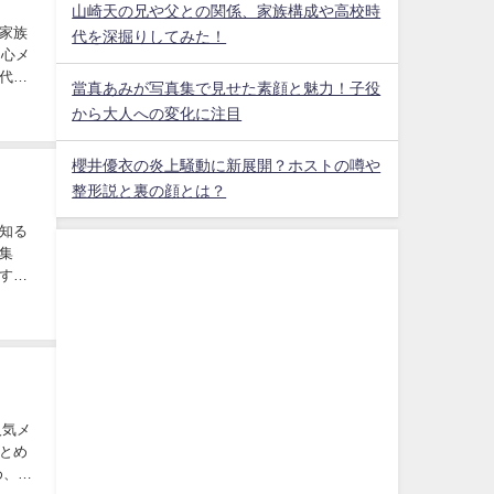
山崎天の兄や父との関係、家族構成や高校時
家族
代を深掘りしてみた！
中心メ
代や
當真あみが写真集で見せた素顔と魅力！子役
から大人への変化に注目
櫻井優衣の炎上騒動に新展開？ホストの噂や
整形説と裏の顔とは？
知る
集
す。
人気メ
とめ
め、フ