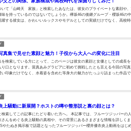
や父との関係、家族構成や高校時代を深掘りしてみた！
ついて「山崎天 家族」と検索したあなたは、彼女のプライベートな素顔や、
興味を持っているのではないでしょうか。欅坂46の後継グループ・櫻坂46の
活躍する彼女は、かわいいルックスやモデルとしての実績だけでなく、高校時
家族との絆まで、知れば知るほど奥深い魅力があ...
プ
写真集で見せた素顔と魅力！子役から大人への変化に注目
集を検索している方にとって、このページは彼女の素顔と女優としての成長を
入り口となります。當真あみグラビアに初めて挑戦したとも言える今回の写真
愛い印象だけでなく、水着姿を含めた等身大の魅力がたっぷり詰まった作品で
代の記録は存在しませんが、中学時代にスカウトされ...
プ
炎上騒動に新展開？ホストの噂や整形説と裏の顔とは？
と検索してこの記事にたどり着いた方へ。 本記事では、フルーツジッパーの
衣さんをめぐる炎上騒動の真相や、その背景にあるさまざまな情報を詳しくま
SNSやたぬき掲示板で話題となったフルーツジッパー櫻井優衣炎上動画をはじ