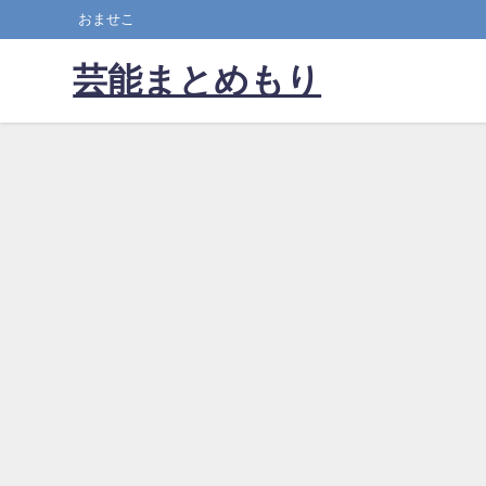
おませこ
芸能まとめもり